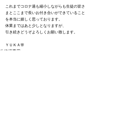
これまでコロナ過も縮小しながらも生徒の皆さ
まとここまで長いお付き合いができていること
を本当に嬉しく思っております。
休業まではあと少しとなりますが、
引き続きどうぞよろしくお願い致します。
ＹＵＫＡ🌸
生徒様専用
すべて表示
最新記事