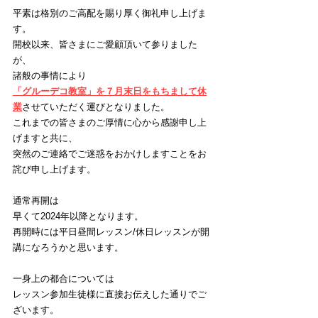
平素は格別のご高配を賜り厚く御礼申し上げま
す。
開校以来、皆さまにご愛顧頂いて参りました
が、
諸般の事情により
「グルーデコ教室」を７月末日をもちまして休
業
させていただく
運びとなりました。
これまでの皆さまのご厚情に心から感謝申し上
げますと共に、
突然のご連絡でご迷惑をおかけしますことをお
詫び申し上げます。
通常再開は
早くて2024年以降となります。
再開時には平日昼間レッスン/休日レッスンが開
講になろうかと思います。
一身上の都合については
レッスン参加生徒様に直接お伝えした通りでご
ざいます。