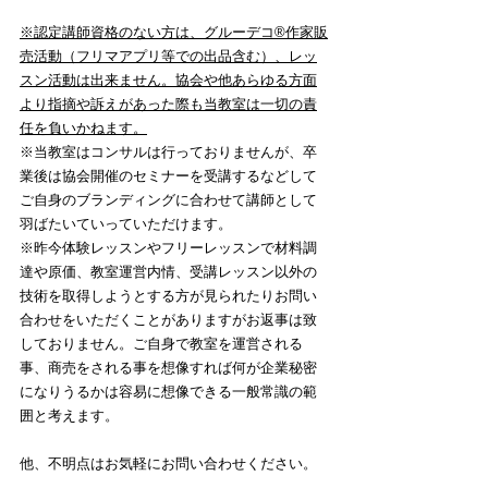
※認定講師資格のない方は、グルーデコ®️作家販
売活動（フリマアプリ等での出品含む）、レッ
スン活動は出来ません。協会や他あらゆる方面
より指摘や訴えがあった際も当教室は一切の責
任を負いかねます。
※当教室はコンサルは行っておりませんが、卒
業後は協会開催のセミナーを受講するなどして
ご自身のブランディングに合わせて講師として
羽ばたいていっていただけます。
※昨今体験レッスンやフリーレッスンで材料調
達や原価、教室運営内情、受講レッスン以外の
技術を取得しようとする方が見られたりお問い
合わせをいただくことがありますがお返事は致
しておりません。ご自身で教室を運営される
事、商売をされる事を想像すれば何が企業秘密
になりうるかは容易に想像できる一般常識の範
囲と考えます。
他、不明点はお気軽にお問い合わせください。