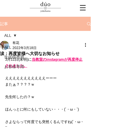
記事
ALL
有花
ALL
2022年3月18日
涙：再度皆様へ大切なお知らせ
生徒様専用
3月11日(未明)に
当教室のinstagramが再度停止
されました。
お客様専用
えええええええええええーーー
またぁ？？？？ｗ
先生何したの？ｗ
ほんっとに何にもしていない・・・(´・ω・`)
さよならって何度でも突然くるんですね(´・ω・