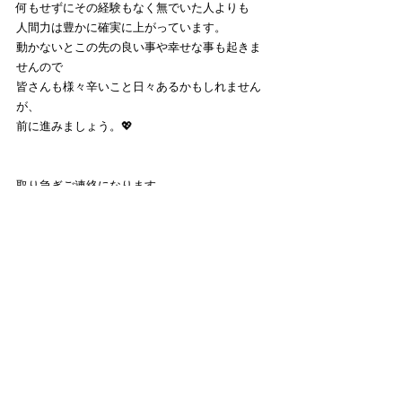
何もせずにその経験もなく無でいた人よりも
人間力は豊かに確実に上がっています。
動かないとこの先の良い事や幸せな事も起きま
せんので
皆さんも様々辛いこと日々あるかもしれません
が、
前に進みましょう。💖
取り急ぎご連絡になります
良かったら引き続きよろしくお願いいたします
(^^)
またご連絡させていただきます～❣
yuka🐰
生徒様専用
お客様専用