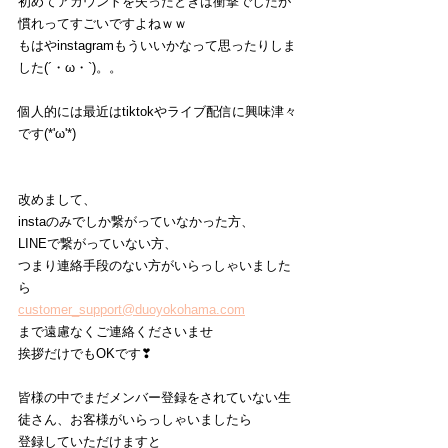
初めてアカウントを失ったときは衝撃でしたが
慣れってすごいですよねｗｗ
もはやinstagramもういいかなって思ったりしま
した(´・ω・`)。。
個人的には最近はtiktokやライブ配信に興味津々
です(*'ω'*)
改めまして、
instaのみでしか繋がっていなかった方、
LINEで繋がっていない方、
つまり連絡手段のない方がいらっしゃいました
ら
customer_support@duoyokohama.com
まで遠慮なくご連絡くださいませ
挨拶だけでもOKです❣
皆様の中でまだメンバー登録をされていない生
徒さん、お客様がいらっしゃいましたら
登録していただけますと