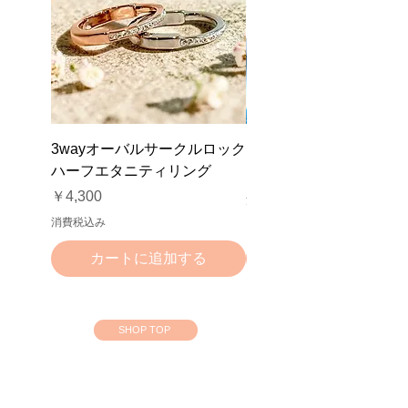
3wayオーバルサークルロック
NFテールネックレス
ハーフエタニティリング
価格
￥3,000
価格
￥4,300
消費税込み
消費税込み
カートに追加する
カートに追加する
SHOP TOP