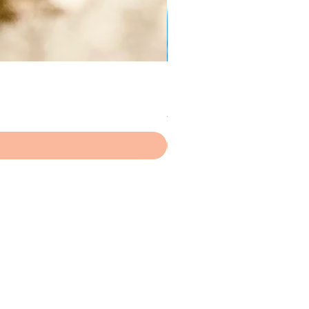
NFテールネックレス
価格
￥3,000
消費税込み