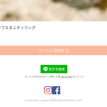
クイックビュー
ーフエタニティリング
カートに追加する
​モバイルの方はボタンを押した後
Go to link
をクリック
customer_support@duoyokohama.com