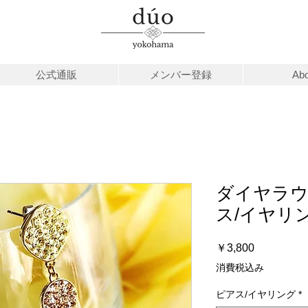
公式通販
メンバー登録
Abo
ダイヤラ
ス/イヤリ
価
￥3,800
格
消費税込み
ピアス/イヤリング
*