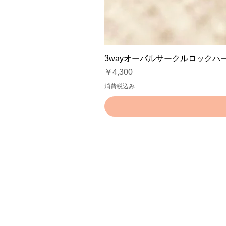
3wayオーバルサークルロックハ
価格
￥4,300
消費税込み