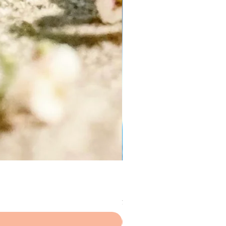
NFテールネックレス
価格
￥3,000
消費税込み