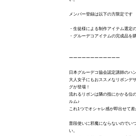
メンバー登録は以下の方限定です

・生徒様による制作アイテム選定の
・グルーデコアイテムの完成品を購
ーーーーーーーーーーーー

日本グルーデコ協会認定講師のハン
大人女子にもおススメなリボンデ
グが登場！

流れるリボンは隣の指にかかる位
ルム♪

これ1つでオシャレ感が即出せて差
普段使いに邪魔にならないのでい
い。
