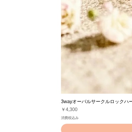
3wayオーバルサークルロックハ
価格
￥4,300
消費税込み