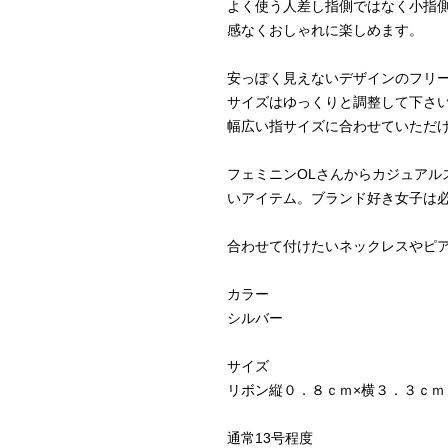
よく使う人差し指側ではなく小指
感なくおしゃれに楽しめます。

安っぽく見えないデザインのフリー
サイズはゆっくりと調整して下さい
幅広い指サイズに合わせていただけ
フェミニンOLさんからカジュアル
いアイテム。ブランド好き女子は必
合わせて付けたいネックレスやピア
カラー

シルバー

サイズ

リボン縦０．８ｃｍ×横３．３ｃｍ

通常13号程度
