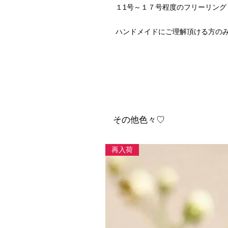
１1号～１７号程度のフリーリング

ハンドメイドにご理解頂ける方の
その他色々♡
再入荷