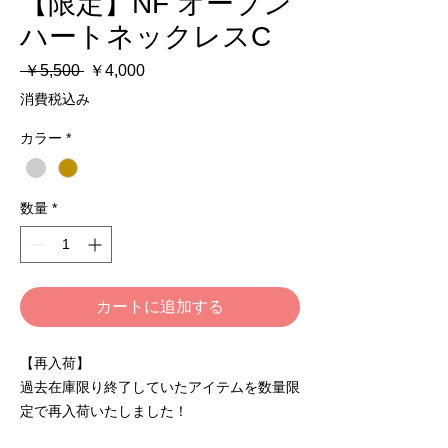
【限定】NF オープン
ハートネックレスC
通
セ
 ￥5,500 
￥4,000
常
ー
消費税込み
価
ル
格
価
カラー
*
格
数量
*
カートに追加する
【再入荷】
過去在庫限り終了していたアイテムを数量限
定で再入荷いたしました！