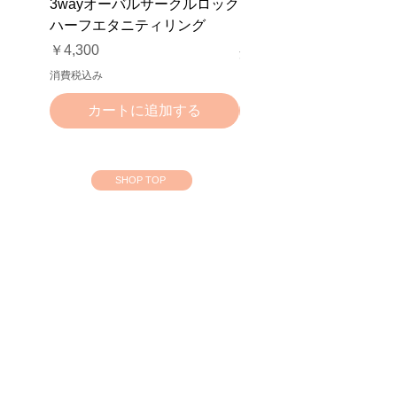
3wayオーバルサークルロック
NFテールネックレス
ハーフエタニティリング
価格
￥3,000
価格
￥4,300
消費税込み
消費税込み
カートに追加する
カートに追加する
SHOP TOP