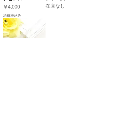
在庫なし
価格
￥4,000
消費税込み
2wayリボンフラワ
ーマスクチャーム/
ショールピン
価格
￥3,000
消費税込み
SHOP TOP
​モバイルの方はボタンを押した後
Go to link
をクリック