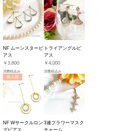
NF ムーンスターピ
トライアングルピ
アス
アス
価格
価格
￥3,800
￥4,000
消費税込み
消費税込み
再入荷
NF Wサークルロン
3連フラワーマスク
グピアス
チャーム