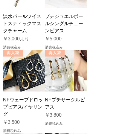
淡水パールツイス
プチジュエルボー
トスティックマス
ルシングルチェー
クチャーム
ンピアス
セール価格
価格
￥3,000
より
￥5,000
消費税込み
消費税込み
再入荷
再入荷
NFウェーブドロッ
NFプチサークルピ
プピアス/イヤリン
アス
グ
価格
￥3,800
価格
￥3,500
消費税込み
消費税込み